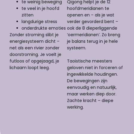
te weinig beweging
Qigong helpt je de 12
te veel in je hoofd
hoofdmeridianen te
zitten
openen en – als je wat
langdurige stress
verder gevorderd bent –
onderdrukte emoties
ook de 8 dieperliggende
Zonder stroming slibt je
‘oermeridianen’. Zo breng
energiesysteem dicht –
je balans terug in je hele
net als een rivier zonder
systeem.
doorstroming. Je voelt je
futloos of opgejaagd, je
Taoïstische meesters
lichaam loopt leeg.
geloven niet in forceren of
ingewikkelde houdingen.
De bewegingen zijn
eenvoudig en natuurlijk,
maar werken diep door.
Zachte kracht – diepe
werking.