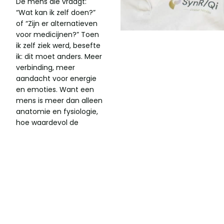
De mens die vraagt:
“Wat kan ik zelf doen?”
of “Zijn er alternatieven
voor medicijnen?” Toen
ik zelf ziek werd, besefte
ik: dit moet anders. Meer
verbinding, meer
aandacht voor energie
en emoties. Want een
mens is meer dan alleen
anatomie en fysiologie,
hoe waardevol de
reguliere geneeskunde
ook is.
De Traditionele Chinese
Geneeskunde (TCG)
heeft 5000 jaar ervaring
met het in balans
brengen van energie en
emoties. Het helpt je om