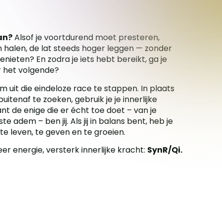
an?
Alsof je voortdurend moet presteren,
 halen, de lat steeds hoger leggen — zonder
nieten? En zodra je iets hebt bereikt, ga je
r het volgende?
m uit die eindeloze race te stappen. In plaats
uitenaf te zoeken, gebruik je je innerlijke
nt de enige die er écht toe doet – van je
ste adem – ben jij. Als jij in balans bent, heb je
te leven, te geven en te groeien.
er energie, versterk innerlijke kracht:
SynR/Qi.