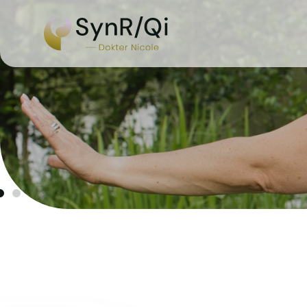
Minder moe en mee
versterk je innerli
met Qigong
Extra energie beter laten stromen door
innerlijke kracht:
SynR/Qi
Dit wil ik ervaren!