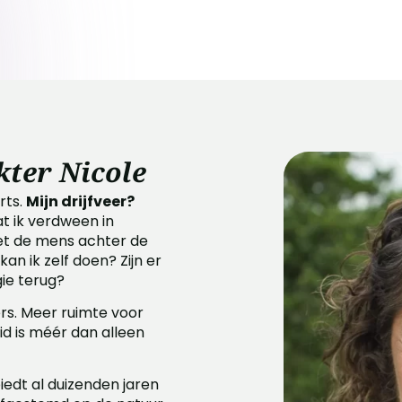
kter Nicole
rts.
Mijn drijfveer?
t ik verdween in
et de mens achter de
an ik zelf doen? Zijn er
gie terug?
ers. Meer ruimte voor
d is méér dan alleen
edt al duizenden jaren