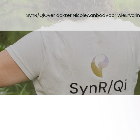
SynR/Qi
Over dokter Nicole
Aanbod
Voor wie
Ervari
r energie:
jke kracht
 beweging, versterk je