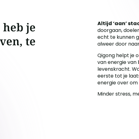
 heb je
Altijd ‘aan’ sta
doorgaan, doelen
echt te kunnen ge
ven, te
alweer door naa
Qigong helpt je o
van energie van b
levenskracht. Wa
eerste tot je laat
energie over om 
Minder stress, me