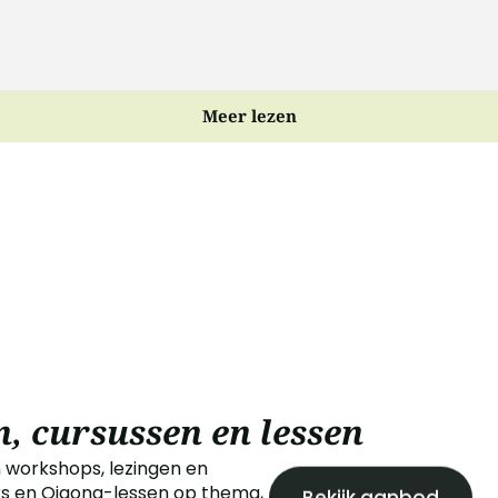
Meer lezen
n, cursussen en lessen
 workshops, lezingen en
Bekijk aanbod
ars en Qigong-lessen op thema,